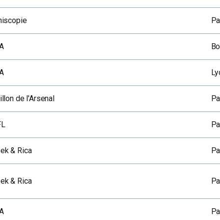
hiscopie
Pa
A
Bo
A
Ly
llon de l'Arsenal
Pa
FL
Pa
ek & Rica
Pa
ek & Rica
Pa
A
Pa